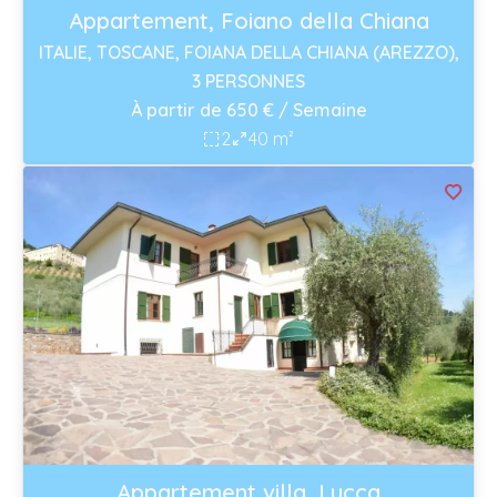
Appartement, Foiano della Chiana
ITALIE, TOSCANE, FOIANA DELLA CHIANA (AREZZO),
3 PERSONNES
À partir de 650 € / Semaine
2
40 m²
Appartement villa, Lucca