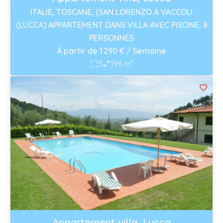
ITALIE, TOSCANE, (SAN LORENZO A VACCOLI
(LUCCA) APPARTEMENT DANS VILLA AVEC PISCINE, 8
PERSONNES
À partir de 1 290 € / Semaine
5
196 m²
Appartement villa, Lucca