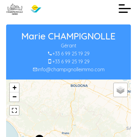
Marie CHAMPIGNOLLE
Gérant
+33 6 99 25 19 29
+33 6 99 25 19 29
info@champignolleimmo.com
+
−