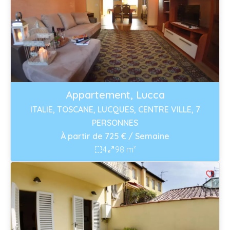
Appartement, Lucca
ITALIE, TOSCANE, LUCQUES, CENTRE VILLE, 7
PERSONNES
À partir de 725 € / Semaine
4
98 m²