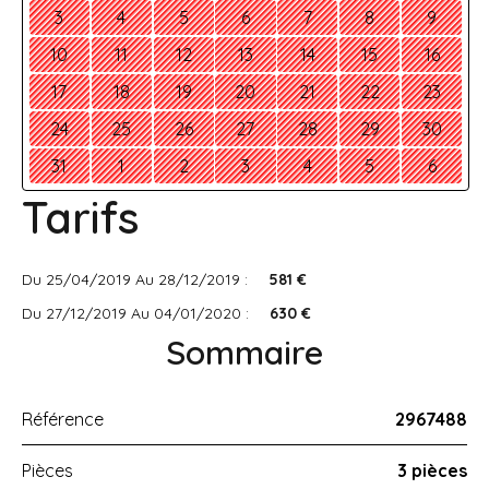
3
4
5
6
7
8
9
10
11
12
13
14
15
16
17
18
19
20
21
22
23
24
25
26
27
28
29
30
31
1
2
3
4
5
6
Tarifs
Du 25/04/2019 Au 28/12/2019 :
581 €
Du 27/12/2019 Au 04/01/2020 :
630 €
Sommaire
Référence
2967488
Pièces
3 pièces