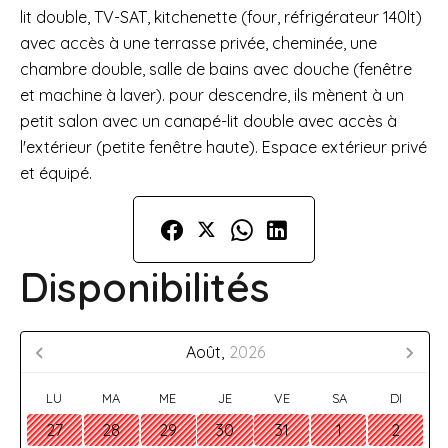
lit double, TV-SAT, kitchenette (four, réfrigérateur 140lt)
avec accès à une terrasse privée, cheminée, une
chambre double, salle de bains avec douche (fenêtre
et machine à laver). pour descendre, ils mènent à un
petit salon avec un canapé-lit double avec accès à
l'extérieur (petite fenêtre haute). Espace extérieur privé
et équipé.
Disponibilités
Août,
2026
LU
MA
ME
JE
VE
SA
DI
27
28
29
30
31
1
2