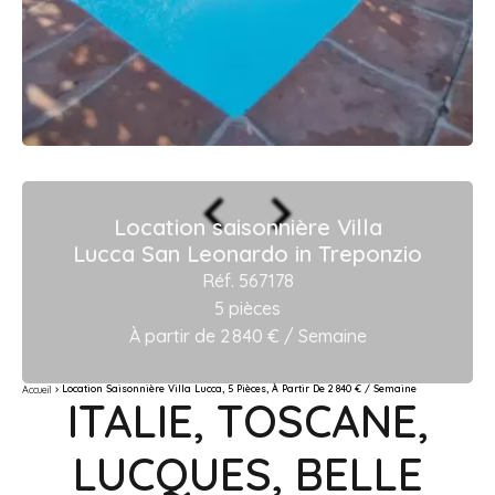
Location saisonnière Villa
Lucca San Leonardo in Treponzio
Réf. 567178
5 pièces
À partir de 2 840 € / Semaine
Location Saisonnière Villa Lucca, 5 Pièces, À Partir De 2 840 € / Semaine
Accueil
ITALIE, TOSCANE,
LUCQUES, BELLE