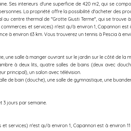
ine. Ses interieurs d'une superficie de 420 m2, qui se comp
rsonnes. La propriété offre la possibilité d'acheter des prod
al au centre thermal de "Grotte Giusti Terme", qui se trouve
s commerces et services) n'est qu'à environ 1, Capannori est à
rence à environ 63 km. Vous trouverez un tennis à Pescia à env
 une salle à manger ouvrant sur le jardin sur le côté de la m
mbre à deux lits, quatre salles de bains (deux avec douche
r principal), un salon avec télévision.
lle de bain (douche), une salle de gymnastique, une buanderie
t 3 jours par semaine.
et services) n'est qu'à environ 1, Capannori est à environ 11