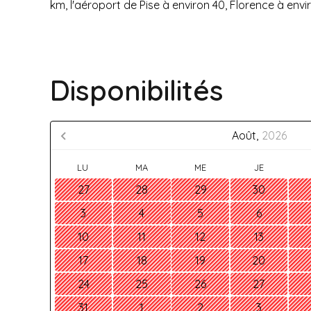
km, l'aéroport de Pise à environ 40, Florence à env
Disponibilités
Août,
2026
LU
MA
ME
JE
27
28
29
30
3
4
5
6
10
11
12
13
17
18
19
20
24
25
26
27
31
1
2
3