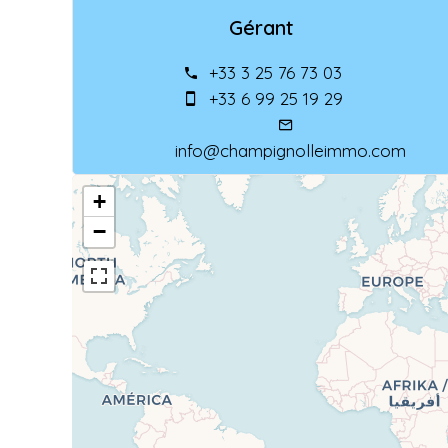
Gérant
+33 3 25 76 73 03
+33 6 99 25 19 29
info@champignolleimmo.com
+
−