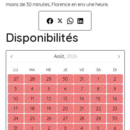
moins de 30 minutes, Florence en env une heure.
Disponibilités
Août,
2026
LU
MA
ME
JE
VE
SA
DI
27
28
29
30
31
1
2
3
4
5
6
7
8
9
10
11
12
13
14
15
16
17
18
19
20
21
22
23
24
25
26
27
28
29
30
31
1
2
3
4
5
6