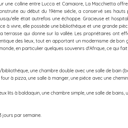
ur une colline entre Lucca et Camaiore, La Macchietta offre
n construite au début du 19ème siécle, a conservé ses haut
puisqu'elle était autrefois une échoppe. Gracieuse et hospita
 à vivre, elle possède une bibliothéque et une grande pièce
la terrasse qui donne sur la vallée. Les propriétaires ont e
entique des lieux, tout en apportant un modernisme de bon g
monde, en particulier quelques souvenirs d'Afrique, ce qui fa
/bibliothéque, une chambre double avec une salle de bain (ba
four à pizza, une salle à manger, une piéce avec une chemin
 lits à baldaquin, une chambre simple, une salle de bains, 
3 jours par semaine.