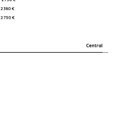
2 380 €
2 750 €
Central