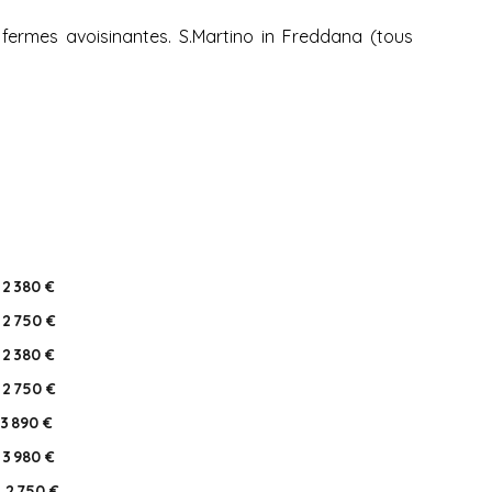
fermes avoisinantes. S.Martino in Freddana (tous
2 380 €
2 750 €
2 380 €
2 750 €
3 890 €
3 980 €
2 750 €