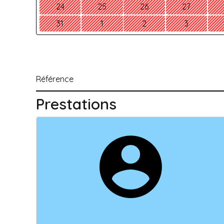
24
25
26
27
31
1
2
3
Référence
Prestations