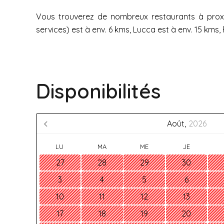
Vous trouverez de nombreux restaurants à proxim
services) est à env. 6 kms, Lucca est à env. 15 kms, 
Disponibilités
Août,
2026
LU
MA
ME
JE
27
28
29
30
3
4
5
6
10
11
12
13
17
18
19
20