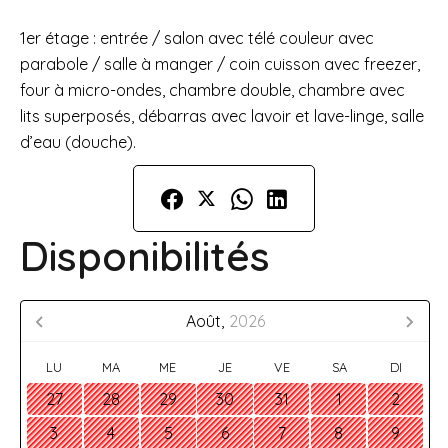
1er étage : entrée / salon avec télé couleur avec
parabole / salle à manger / coin cuisson avec freezer,
four à micro-ondes, chambre double, chambre avec
lits superposés, débarras avec lavoir et lave-linge, salle
d’eau (douche).
Disponibilités
Août,
2026
LU
MA
ME
JE
VE
SA
DI
27
28
29
30
31
1
2
3
4
5
6
7
8
9