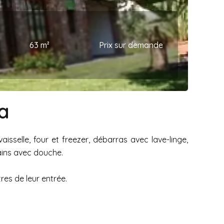
63 m²
Prix sur demande
a
isselle, four et freezer, débarras avec lave-linge,
bains avec douche.
res de leur entrée.