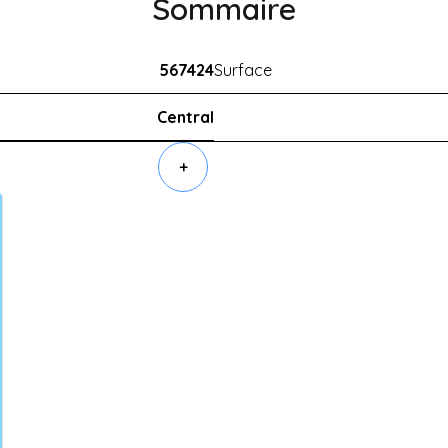
Sommaire
567424
Surface
Central
+