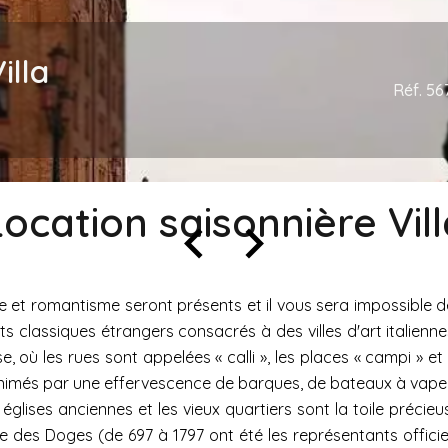
illa
Réf. 56
Location saisonnière Vill
et romantisme seront présents et il vous sera impossible de 
its classiques étrangers consacrés à des villes d'art italien
 où les rues sont appelées « calli », les places « campi » et le
animés par une effervescence de barques, de bateaux à vapeur
es églises anciennes et les vieux quartiers sont la toile préci
 ville des Doges (de 697 à 1797 ont été les représentants off