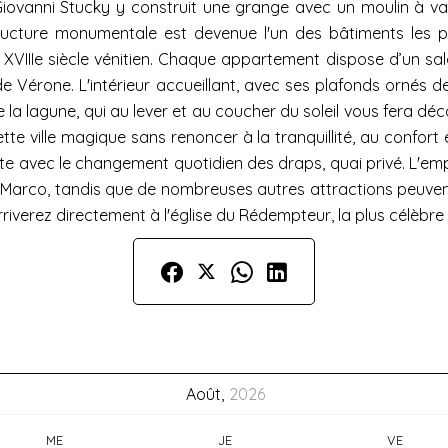
e Giovanni Stucky y construit une grange avec un moulin à va
tructure monumentale est devenue l'un des bâtiments les pl
XVIIIe siècle vénitien. Chaque appartement dispose d’un sal
de Vérone. L'intérieur accueillant, avec ses plafonds ornés
la lagune, qui au lever et au coucher du soleil vous fera déc
tte ville magique sans renoncer à la tranquillité, au confort 
ite avec le changement quotidien des draps, quai privé. L'e
n Marco, tandis que de nombreuses autres attractions peuven
iverez directement à l'église du Rédempteur, la plus célèbre de
Août,
2026
ME
JE
VE