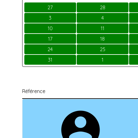
27
28
3
4
10
11
17
18
24
25
31
1
Référence