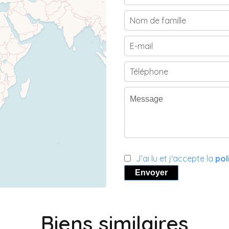
J’ai lu et j'accepte la
pol
Envoyer
Biens similaires