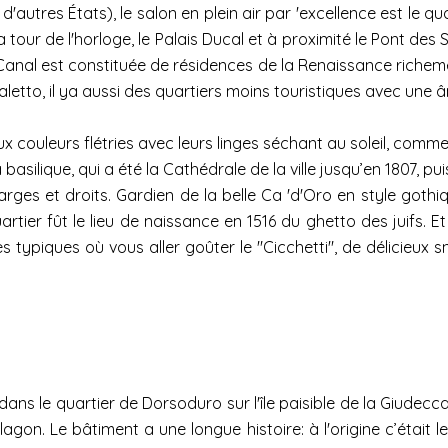
'autres États), le salon en plein air par 'excellence est le 
our de l'horloge, le Palais Ducal et à proximité le Pont des
anal est constituée de résidences de la Renaissance richem
letto, il ya aussi des quartiers moins touristiques avec une â
aux couleurs flétries avec leurs linges séchant au soleil, comme
a basilique, qui a été la Cathédrale de la ville jusqu’en 1807, pu
ges et droits. Gardien de la belle Ca 'd'Oro en style gothi
artier fût le lieu de naissance en 1516 du ghetto des juifs.
s typiques où vous aller goûter le "Cicchetti", de délicieux
ans le quartier de Dorsoduro sur l'île paisible de la Giudecc
agon. Le bâtiment a une longue histoire: à l'origine c’était