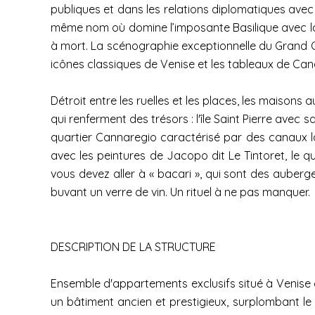
publiques et dans les relations diplomatiques avec d
même nom où domine l’imposante Basilique avec la t
à mort. La scénographie exceptionnelle du Grand C
icônes classiques de Venise et les tableaux de Cana
Détroit entre les ruelles et les places, les maisons 
qui renferment des trésors : l'île Saint Pierre avec s
quartier Cannaregio caractérisé par des canaux lar
avec les peintures de Jacopo dit Le Tintoret, le qu
vous devez aller à « bacari », qui sont des auberge
buvant un verre de vin. Un rituel à ne pas manquer.
DESCRIPTION DE LA STRUCTURE
Ensemble d'appartements exclusifs situé à Venise d
un bâtiment ancien et prestigieux, surplombant le l