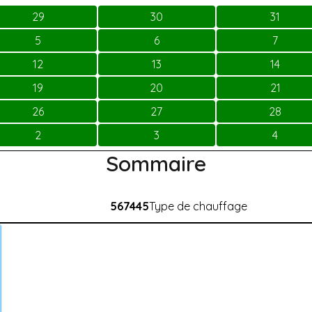
29
30
31
5
6
7
12
13
14
19
20
21
26
27
28
2
3
4
Sommaire
567445
Type de chauffage