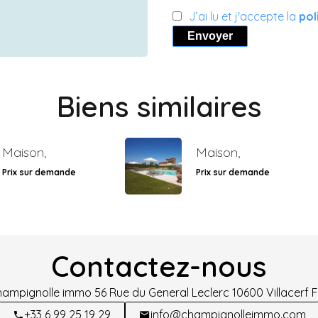
J’ai lu et j'accepte la
pol
Envoyer
Biens similaires
Maison,
Maison,
Prix sur demande
Prix sur demande
Contactez-nous
hampignolle immo
56 Rue du General Leclerc
10600
Villacerf 
+33 6 99 25 19 29
info@champignolleimmo.com