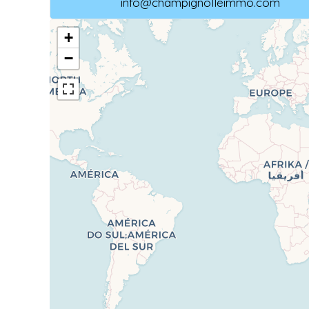
info@champignolleimmo.com
+
−