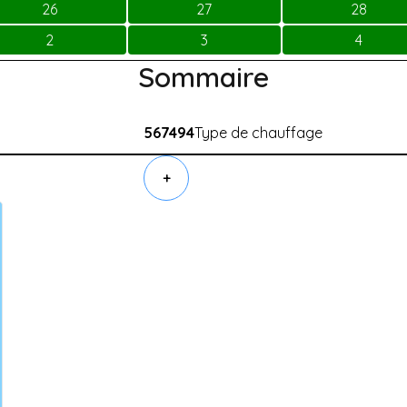
26
27
28
2
3
4
Sommaire
567494
Type de chauffage
+