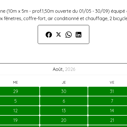
cine (10m x 5m - prof.1,50m ouverte du 01/05 - 30/09) équipé
netres, coffre-fort, air conditionné et chauffage, 2 bicycle
Août,
2026
ME
JE
VE
29
30
31
5
6
7
12
13
14
19
20
21