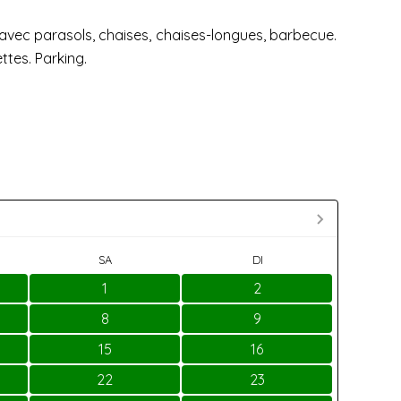
 avec parasols, chaises, chaises-longues, barbecue.
ttes. Parking.
SA
DI
1
2
8
9
15
16
22
23