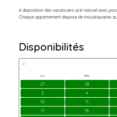
A disposition des vacanciers: pré naturel avec pis
Chaque appartement dispose de moustiquaires aux fê
Disponibilités
LU
MA
27
28
3
4
10
11
17
18