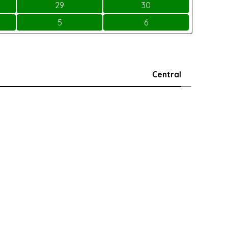
29
30
5
6
Central