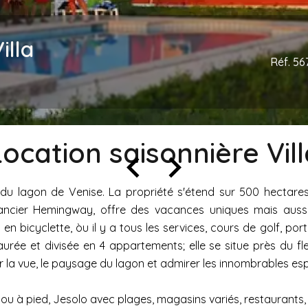
illa
Réf. 56
Location saisonnière Vill
 du lagon de Venise. La propriété s'étend sur 500 hectare
cier Hemingway, offre des vacances uniques mais aussi la 
 en bicyclette, òu il y a tous les services, cours de golf, port
ée et divisée en 4 appartements; elle se situe près du fleuve
a vue, le paysage du lagon et admirer les innombrables espè
 ou à pied, Jesolo avec plages, magasins variés, restaurants