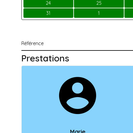
24
25
31
1
Référence
Prestations
Marie