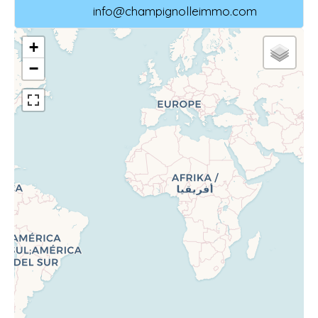
info@champignolleimmo.com
+
−