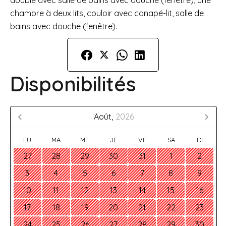
double avec salle de bains avec douche (fenêtre), une
chambre à deux lits, couloir avec canapé-lit, salle de
bains avec douche (fenêtre).
Disponibilités
Août,
2026
LU
MA
ME
JE
VE
SA
DI
27
28
29
30
31
1
2
3
4
5
6
7
8
9
10
11
12
13
14
15
16
17
18
19
20
21
22
23
24
25
26
27
28
29
30