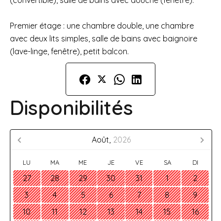
(convertible), salle de bains avec douche (fenêtre).
Premier étage : une chambre double, une chambre
avec deux lits simples, salle de bains avec baignoire
(lave-linge, fenêtre), petit balcon.
Disponibilités
Août,
2026
LU
MA
ME
JE
VE
SA
DI
27
28
29
30
31
1
2
3
4
5
6
7
8
9
10
11
12
13
14
15
16