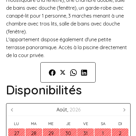
moustiquaire à la fenêtre), une chambre double, salle
de bains avec douche (fenêtre), un garde-robe avec
canapé-lit pour 1 personne, 3 marches menant à une
chambre avec trois lits, salle de bains avec douche
(fenêtre).
L'appartement dispose également d'une petite
terrasse panoramique. Accès à la piscine directement
de la cour privée.
Disponibilités
Août,
2026
LU
MA
ME
JE
VE
SA
DI
27
28
29
30
31
1
2