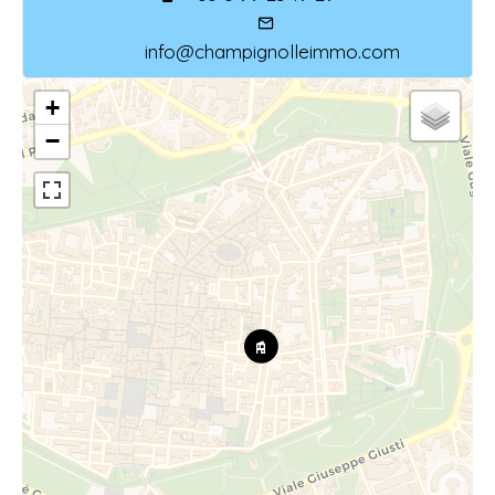
info@champignolleimmo.com
+
−