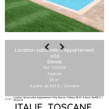
Location saisonnière Appartement
villa
Sienne
Réf. 1209298
4 pièces
83 m²
À partir de 805 € / Semaine
Location Saisonnière Appartement Villa Sienne, 4 Pièces, 83 M², À Partir De 805 € /
Accueil
Semaine
ITALIE, TOSCANE,