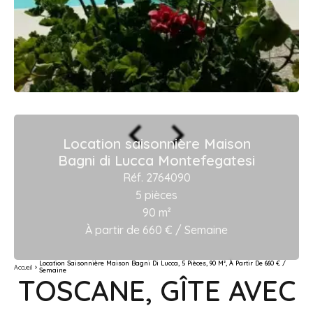
Location saisonnière Maison
Bagni di Lucca Montefegatesi
Réf. 2764090
5 pièces
90 m²
À partir de 660 € / Semaine
Location Saisonnière Maison Bagni Di Lucca, 5 Pièces, 90 M², À Partir De 660 € /
Accueil
Semaine
TOSCANE, GÎTE AVEC