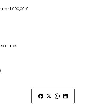
re) : 1 000,00 €
n
r semaine
)