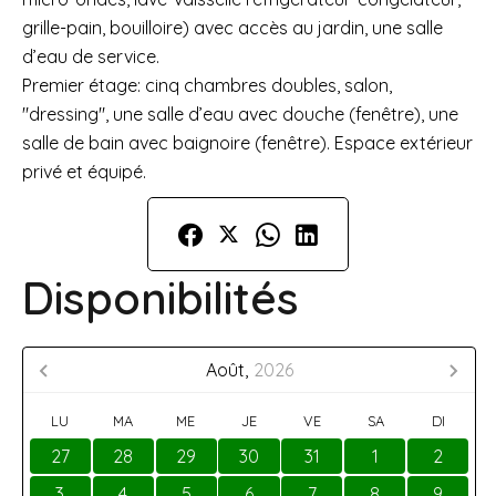
grille-pain, bouilloire) avec accès au jardin, une salle
d’eau de service.
Premier étage: cinq chambres doubles, salon,
"dressing", une salle d’eau avec douche (fenêtre), une
salle de bain avec baignoire (fenêtre). Espace extérieur
privé et équipé.
Disponibilités
Août,
2026
LU
MA
ME
JE
VE
SA
DI
27
28
29
30
31
1
2
3
4
5
6
7
8
9