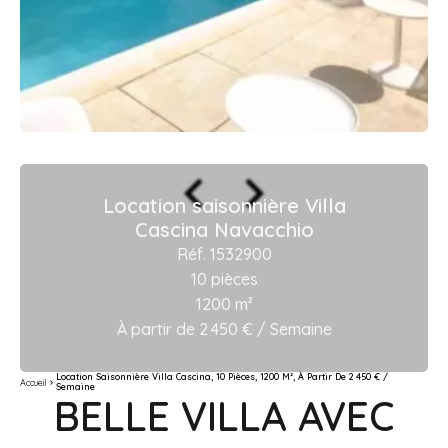
Location saisonnière Villa
Cascina Navacchio
Réf. 1532900
10 pièces
1200 m²
À partir de 2 450 € / Semaine
Location Saisonnière Villa Cascina, 10 Pièces, 1200 M², À Partir De 2 450 € /
Accueil
Semaine
BELLE VILLA AVEC