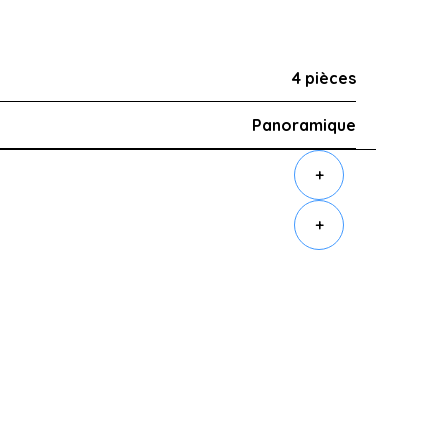
4 pièces
Panoramique
+
+