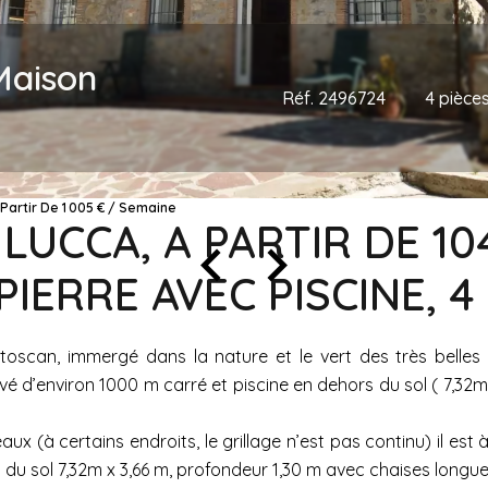
Maison
Réf. 2496724
4 pièce
 Partir De 1 005 € / Semaine
 LUCCA, A PARTIR DE 1
PIERRE AVEC PISCINE, 
 toscan, immergé dans la nature et le vert des très belles co
 d’environ 1000 m carré et piscine en dehors du sol ( 7,32m 
aux (à certains endroits, le grillage n’est pas continu) il est 
u sol 7,32m x 3,66 m, profondeur 1,30 m avec chaises longues, 