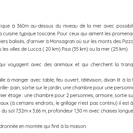
stique à 360m au-dessus du niveau de la mer avec possibilit
a cuisine typique toscane. Pour ceux qui aiment les promenade
ers balisés, d’arriver à Monsagrati où sur les monts des Pizzor
les villes de Lucca ( 20 km) Pisa (35 km) ou la mer (25 km).
ui voyagent avec des animaux et qui cherchent la tranquil
à manger avec table, feu ouvert, télévision, divan lit à la f
 grille- pain, sortie sur le jardin, une chambre pour une person
mier étage : une chambre pour 2 personnes, armoire, sortie sur 
aux (à certains endroits, le grillage n’est pas continu) il est 
u sol 7,32m x 3,66 m, profondeur 1,30 m avec chaises longues, 
dronnée en montée qui finit à la maison.