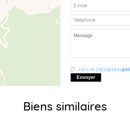
J’ai lu et j'accepte la
pol
Envoyer
Biens similaires