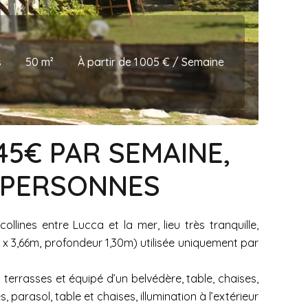
s
50 m²
À partir de 1 005 € / Semaine
045€ PAR SEMAINE,
4 PERSONNES
llines entre Lucca et la mer, lieu très tranquille,
x 3,66m, profondeur 1,30m) utilisée uniquement par
à terrasses et équipé d’un belvédère, table, chaises,
parasol, table et chaises, illumination à l’extérieur