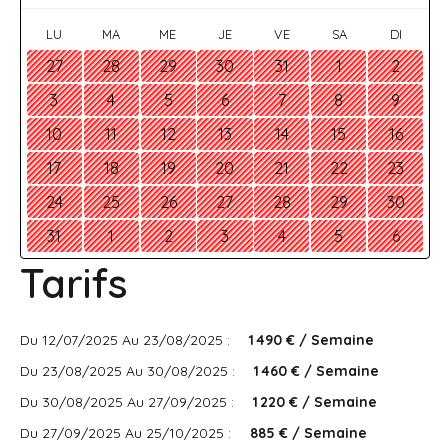
LU
MA
ME
JE
VE
SA
DI
27
28
29
30
31
1
2
3
4
5
6
7
8
9
10
11
12
13
14
15
16
17
18
19
20
21
22
23
24
25
26
27
28
29
30
31
1
2
3
4
5
6
Tarifs
Du 12/07/2025 Au 23/08/2025 :
1 490 € / Semaine
Du 23/08/2025 Au 30/08/2025 :
1 460 € / Semaine
Du 30/08/2025 Au 27/09/2025 :
1 220 € / Semaine
Du 27/09/2025 Au 25/10/2025 :
885 € / Semaine