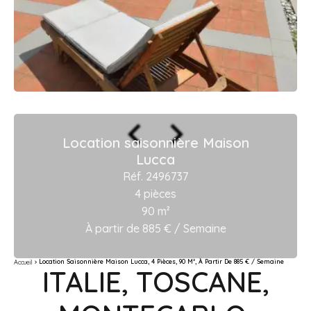
Location saisonnière Maison
Lucca
Réf. 2496737
4 pièces
90 m²
À partir de 885 € / Semaine
Location Saisonnière Maison Lucca, 4 Pièces, 90 M², À Partir De 885 € / Semaine
Accueil
ITALIE, TOSCANE,