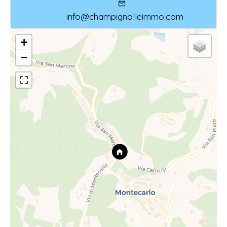
info@champignolleimmo.com
+
−