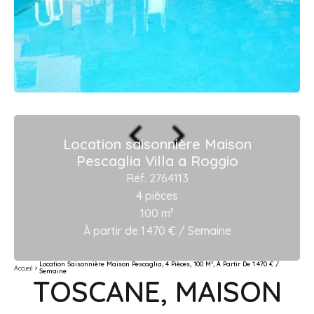
Location saisonnière Maison
Pescaglia Villa a Roggio
Réf. 2764113
4 pièces
100 m²
À partir de 1 470 € / Semaine
Location Saisonnière Maison Pescaglia, 4 Pièces, 100 M², À Partir De 1 470 € /
Accueil
Semaine
TOSCANE, MAISON