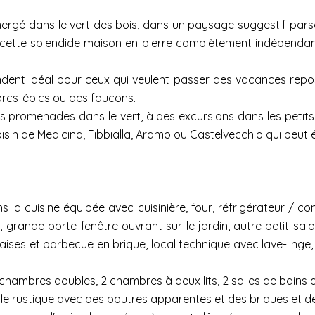
mmergé dans le vert des bois, dans un paysage suggestif pars
 a cette splendide maison en pierre complètement indépendant
e rendent idéal pour ceux qui veulent passer des vacances re
orcs-épics ou des faucons.
s promenades dans le vert, à des excursions dans les petits v
voisin de Medicina, Fibbialla, Aramo ou Castelvecchio qui peu
 cuisine équipée avec cuisinière, four, réfrigérateur / con
te, grande porte-fenêtre ouvrant sur le jardin, autre petit s
haises et barbecue en brique, local technique avec lave-linge
hambres doubles, 2 chambres à deux lits, 2 salles de bains av
rustique avec des poutres apparentes et des briques et des 