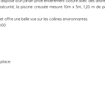
 dispose d'un jardin privé entièrement clôturé avec des arb
de sécurité, la piscine creusée mesure 10m x 5m, 1,20 m de 
et offre une belle vue sur les collines environnantes.
9h00
 place: