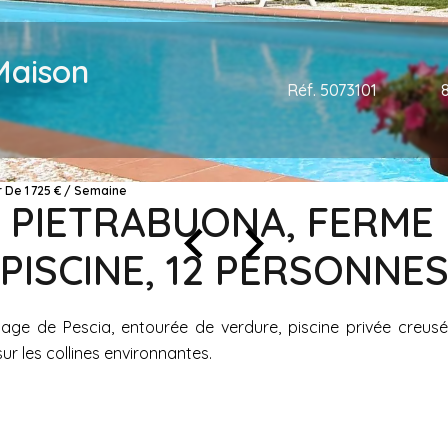
Maison
Réf. 5073101
r De 1 725 € / Semaine
E, PIETRABUONA, FERME
PISCINE, 12 PERSONNE
llage de Pescia, entourée de verdure, piscine privée creu
ur les collines environnantes.