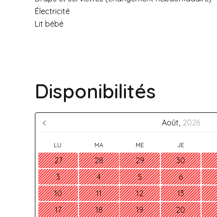
Électricité
Lit bébé
Disponibilités
Août,
2026
LU
MA
ME
JE
27
28
29
30
3
4
5
6
10
11
12
13
17
18
19
20