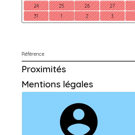
24
25
26
27
31
1
2
3
Référence
Proximités
Mentions légales