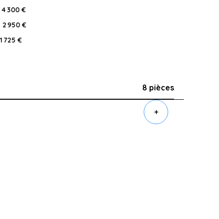
4 300 €
2 950 €
1 725 €
8 pièces
+