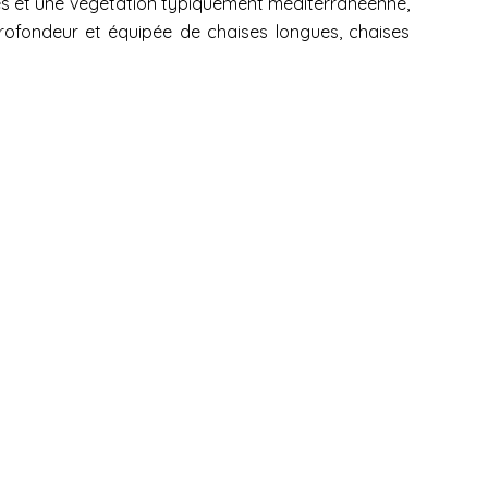
res et une végétation typiquement méditerranéenne,
profondeur et équipée de chaises longues, chaises