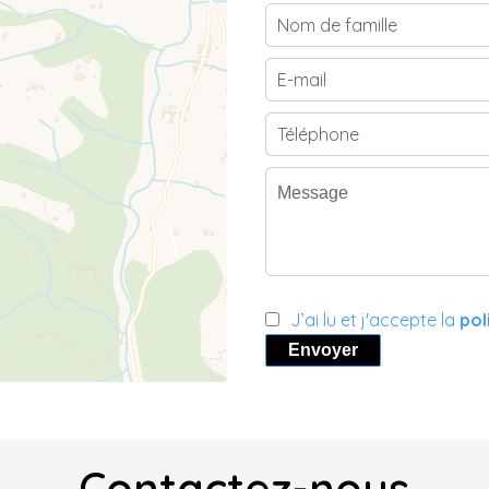
J’ai lu et j'accepte la
pol
Envoyer
Contactez-nous