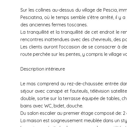
Sur les collines au-dessus du village de Pescia, i
Pesciatina, où le temps semble s'être arrêté, il y
des anciennes fermes toscanes.
La tranquillité et la tranquillité de cet endroit l
rencontres inattendues avec des chevreuils, des p
Les clients auront l'occasion de se consacrer à de
route perchée sur les pentes, y compris le village 
Description intérieure
Le mas comprend au rez-de-chaussée: entrée dans la
séjour avec canapé et fauteuils, télévision satelli
double, sortie sur la terrasse équipée de tables, c
bains avec WC, bidet, douche.
Du salon escalier au premier étage composé de: 2 c
La maison est soigneusement meublée dans un style 