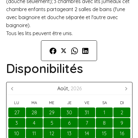
(douche seulement); 3 chambres avec lits jumeaux cet
chambre enfants partageant 2 salles de bains (l'une
avec baignoire et douche séparée et l'autre avec
baignoire).
Tous les lits peuvent être unis.
Disponibilités
Août,
2026
LU
MA
ME
JE
VE
SA
DI
27
28
29
30
31
1
2
3
4
5
6
7
8
9
10
11
12
13
14
15
16