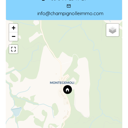
info@champignolleimmo.com
+
−