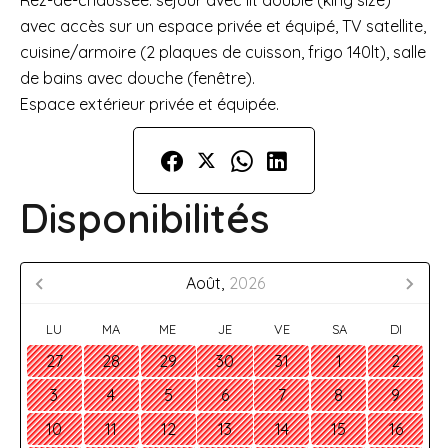
Rez-de-chaussée: séjour avec lit double (king size)
avec accès sur un espace privée et équipé, TV satellite,
cuisine/armoire (2 plaques de cuisson, frigo 140lt), salle
de bains avec douche (fenêtre).
Espace extérieur privée et équipée.
Disponibilités
Août,
2026
LU
MA
ME
JE
VE
SA
DI
27
28
29
30
31
1
2
3
4
5
6
7
8
9
10
11
12
13
14
15
16