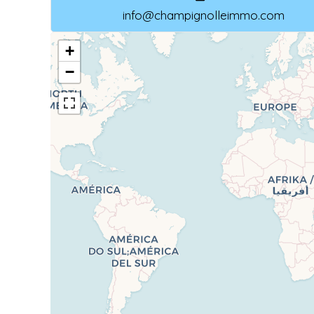
info@champignolleimmo.com
+
−