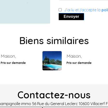
J’ai lu et j'accepte la
pol
Envoyer
Biens similaires
Maison,
Maison,
Prix sur demande
Prix sur demande
Contactez-nous
hampignolle immo
56 Rue du General Leclerc
10600
Villacerf 