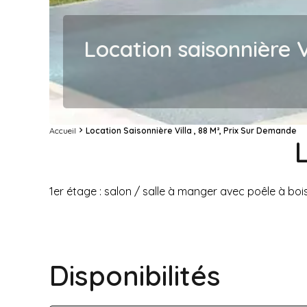
Location saisonnière V
Accueil
Location Saisonnière Villa , 88 M², Prix Sur Demande
1er étage : salon / salle à manger avec poêle à bo
Disponibilités