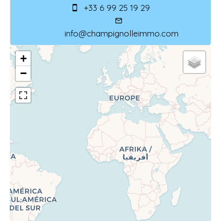
+33 6 99 25 19 29
info@champignolleimmo.com
+
−