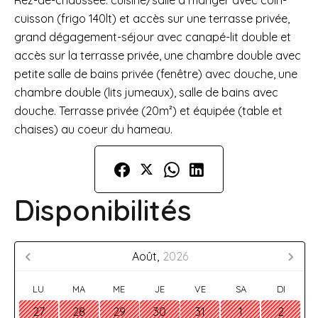
Rez-de-chaussée: cuisine/salle à manger avec coin-
cuisson (frigo 140lt) et accès sur une terrasse privée,
grand dégagement-séjour avec canapé-lit double et
accès sur la terrasse privée, une chambre double avec
petite salle de bains privée (fenêtre) avec douche, une
chambre double (lits jumeaux), salle de bains avec
douche. Terrasse privée (20m²) et équipée (table et
chaises) au coeur du hameau.
Disponibilités
Août,
2026
LU
MA
ME
JE
VE
SA
DI
27
28
29
30
31
1
2