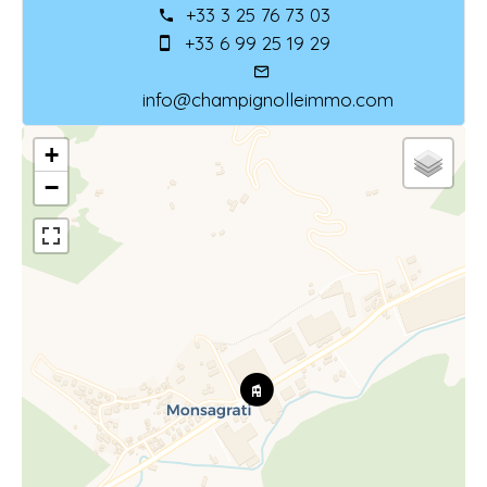
+33 3 25 76 73 03
+33 6 99 25 19 29
info@champignolleimmo.com
+
−