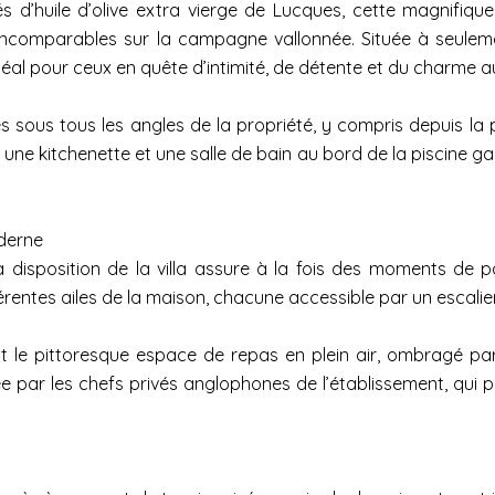
d’huile d’olive extra vierge de Lucques, cette magnifique
ncomparables sur la campagne vallonnée. Située à seulement 
 idéal pour ceux en quête d’intimité, de détente et du charme 
ous tous les angles de la propriété, y compris depuis la pisc
 une kitchenette et une salle de bain au bord de la piscine 
oderne
la disposition de la villa assure à la fois des moments d
rentes ailes de la maison, chacune accessible par un escalier di
st le pittoresque espace de repas en plein air, ombragé par
 par les chefs privés anglophones de l’établissement, qui 