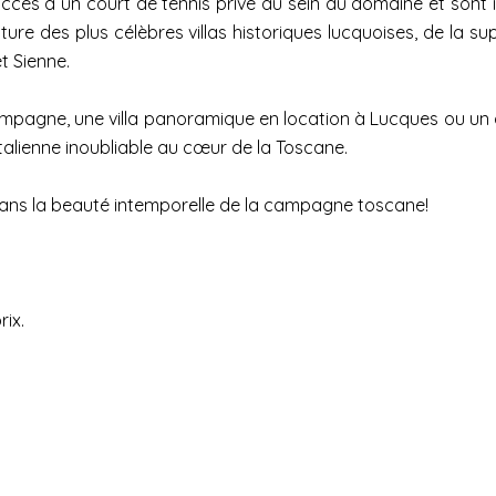
t accès à un court de tennis privé au sein du domaine et sont 
ture des plus célèbres villas historiques lucquoises, de la su
t Sienne.
ampagne, une villa panoramique en location à Lucques ou un
italienne inoubliable au cœur de la Toscane.
dans la beauté intemporelle de la campagne toscane!
rix.