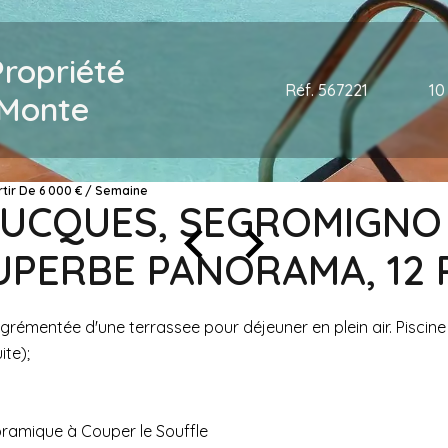
Propriété
Réf. 567221
10
 Monte
rtir De 6 000 € / Semaine
 LUCQUES, SEGROMIGNO
SUPERBE PANORAMA, 12
entée d'une terrassee pour déjeuner en plein air. Piscine 
ite);
oramique à Couper le Souffle