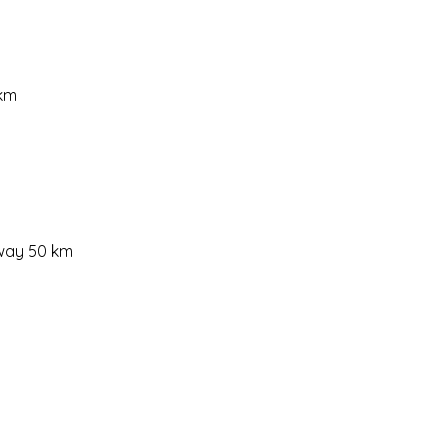
 km
ghway 50 km