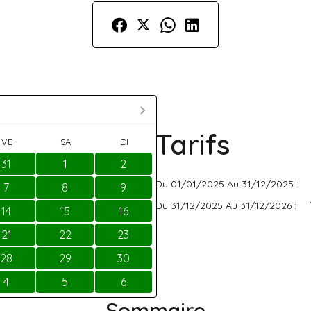
Tarifs
VE
SA
DI
31
1
2
Du 01/01/2025 Au 31/12/2025 :
7
8
9
Du 31/12/2025 Au 31/12/2026 :
14
15
16
21
22
23
28
29
30
4
5
6
Sommaire