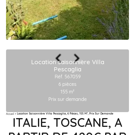
Location saisonnière Villa
Pescaglia
Réf. 567059
6 pièces
155 m²
Prix sur demande
Location Saisonnière Villa Pescaglia, 6 Pièces, 155 M², Prix Sur Demande
Accueil
ITALIE, TOSCANE, A