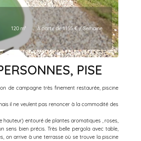
s
120 m²
À partir de 1 155 € / Semaine
 PERSONNES, PISE
son de campagne très finement restaurée, piscine
e mais il ne veulent pas renoncer à la commodité des
de hauteur) entouré de plantes aromatiques , roses,
n sens bien précis. Très belle pergola avec table,
s, on arrive à une terrasse où se trouve la piscine