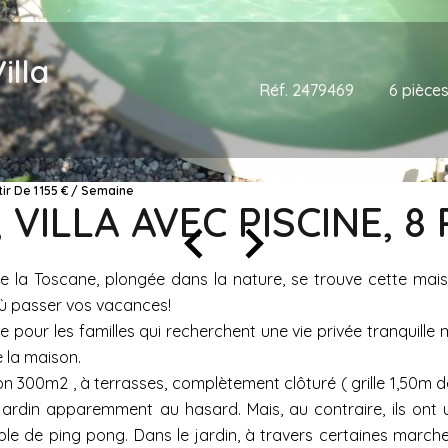
illa
Réf. 2479469
6 pièce
tir De 1 155 € / Semaine
, VILLA AVEC PISCINE, 8
de la Toscane, plongée dans la nature, se trouve cette mai
 où passer vos vacances!
te pour les familles qui recherchent une vie privée tranquill
 la maison.
ron 300m2 , à terrasses, complètement clôturé ( grille 1,50m 
jardin apparemment au hasard. Mais, au contraire, ils ont u
le de ping pong. Dans le jardin, à travers certaines marche