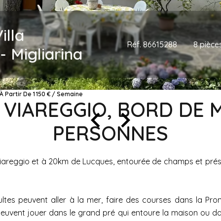
illa
Réf. 86615288
8 pièce
- Migliarina
 À Partir De 1 150 € / Semaine
, VIAREGGIO, BORD DE 
PERSONNES
e Viareggio et à 20km de Lucques, entourée de champs et pré
dultes peuvent aller à la mer, faire des courses dans la 
 peuvent jouer dans le grand pré qui entoure la maison ou da