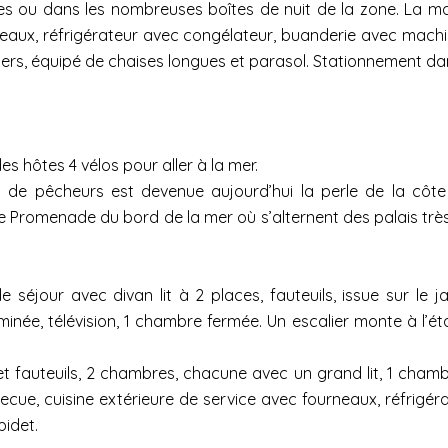
 ou dans les nombreuses boîtes de nuit de la zone. La mais
eaux, réfrigérateur avec congélateur, buanderie avec machin
iers, équipé de chaises longues et parasol. Stationnement da
es hôtes 4 vélos pour aller à la mer.
de pêcheurs est devenue aujourd’hui la perle de la côte 
se Promenade du bord de la mer où s’alternent des palais très
 séjour avec divan lit à 2 places, fauteuils, issue sur le j
inée, télévision, 1 chambre fermée. Un escalier monte à l’étag
t fauteuils, 2 chambres, chacune avec un grand lit, 1 chambre 
becue, cuisine extérieure de service avec fourneaux, réfrig
bidet.