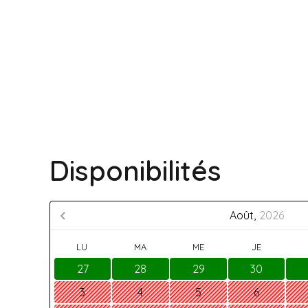
Disponibilités
Août,
2026
LU
MA
ME
JE
27
28
29
30
3
4
5
6