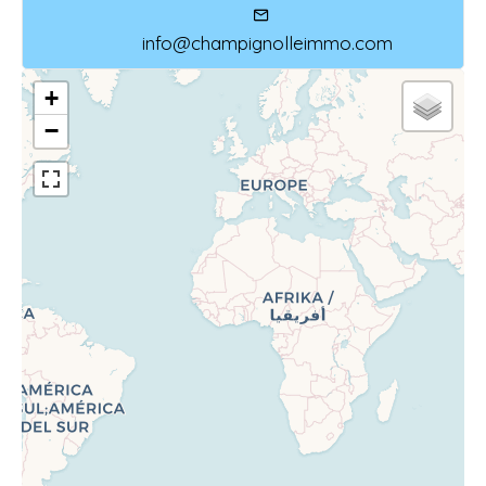
info@champignolleimmo.com
+
−